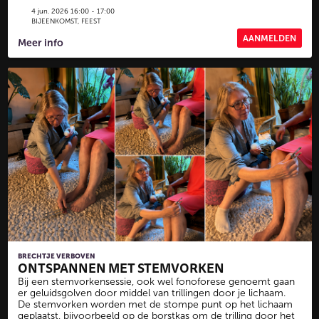
4 jun. 2026 16:00 - 17:00
BIJEENKOMST, FEEST
AANMELDEN
Meer info
BRECHTJE VERBOVEN
ONTSPANNEN MET STEMVORKEN
Bij een stemvorkensessie, ook wel fonoforese genoemt gaan
er geluidsgolven door middel van trillingen door je lichaam.
De stemvorken worden met de stompe punt op het lichaam
geplaatst, bijvoorbeeld op de borstkas om de trilling door het