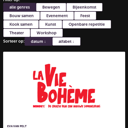
alle genres
Bewegen
Bijeenkomst
Bouw samen
Evenement
Feest
Kook samen
Kunst
Openbare repetitie
Theater
Workshop
Sorteer op:
datum
↓
alfabet
↓
EVA VAN PELT