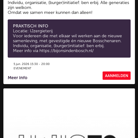
Individu, organisatie, (burger)initiatief: ben erbij. Alle generaties
zijn welkom.
Omdat we samen meer kunnen dan alleen!
PRAKTISCH INFO
Locatie: IJzergieterij
Voor iedereen die met elkaar wil werken aan de nieuwe
samenleving, met gevestigde én nieuwe Bosschenaren.
Individu, organisatie, (burger)initiatief: ben erbij.
Meer info via
https://bijonsindenbosch.nl/
5 jun. 2026 15:30 - 20:00
EVENEMENT
AANMELDEN
Meer info