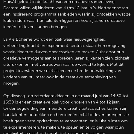
Huis73 gelooft in de kracht van een creatieve samenleving.
Daarom willen wij kinderen van 4 t/m 12 jaar in ’s-Hertogenbosch
een inspirerend programma aanbieden waarin zij ontdekken wat ze
leuk vinden, waar hun talenten liggen en hoe zij al hun creatieve
ideeën tot leven kunnen brengen.
La Vie Bohème wordt een plek waar nieuwsgierigheid,
verbeeldingskracht en experiment centraal staan. Een omgeving
waarin kinderen durven onderzoeken en maken. Juist door hun
creatieve vermogens aan te spreken, leren zij kansen zien, zichzelf
uitdrukken en met vertrouwen naar de wereld te kijken. Met dit
project investeren we niet alleen in de brede ontwikkeling van
kinderen van nu, maar ook in de creatieve samenleving van
morgen.
Op dinsdag- en zaterdagmiddagen in de maand juni van 14:30 tot
16:30 is er een creatieve plek voor kinderen van 4 tot 12 jaar.
Onder begeleiding van meerdere creativiteitscoaches kunnen zij
hun talenten ontdekken en hun ideeën echt tot leven brengen. Je
hoeft geen vaste opdrachten te verwachten: er is juist ruimte om
te experimenteren, te maken, te spelen en te volgen waar jouw
creativiteit je naartoe brengt. Het programma is gratis.