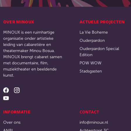
OVER MINOUX
ACTUELE PROJECTEN
MINOUX is een ruimhartige
La Vie Boheme
organisatie onder artistieke
Ouderpardon
leiding van cabaretière en
Ouderpardon Special
theatermaker Minou Bosua.
Edition
MINOUX brengt cabaret samen
met documentaire, film,
POW WOW
muziektheater en beeldende
Stadsgasten
kunst.
INFORMATIE
CONTACT
Over ons
info@minoux.nl
ANBI
Achterstraat 3C