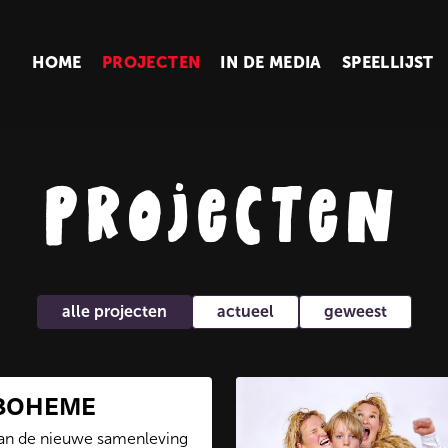
HOME
PROJECTEN
IN DE MEDIA
SPEELLIJST
projecten
alle projecten
actueel
geweest
 BOHEME
van de nieuwe samenleving