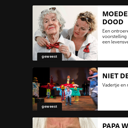
MOEDE
DOOD
Een ontroer
voorstelling
een levensv
geweest
NIET D
Vadertje en
geweest
PAPA W