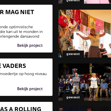
geweest
R MAG NIET
ende optimistische
 die kan uit te monden in
erlengende dansavond
Bekijk project
geweest
E VADERS
 moedertje op hoog niveau
Bekijk project
geweest
AS A ROLLING