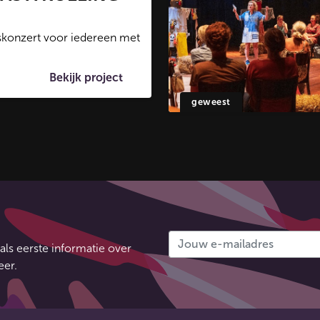
skonzert voor iedereen met
Bekijk project
geweest
als eerste informatie over
eer.