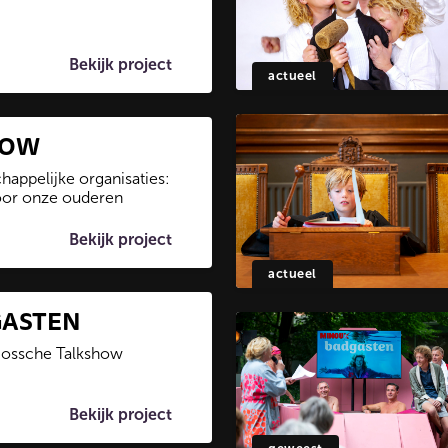
Bekijk project
actueel
WOW
appelijke organisaties:
oor onze ouderen
Bekijk project
actueel
GASTEN
Bossche Talkshow
Bekijk project