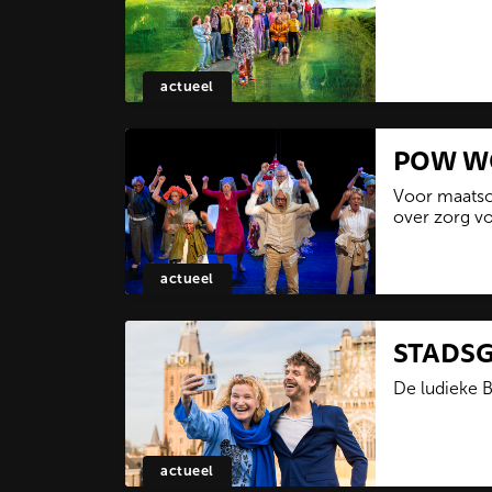
actueel
POW 
Voor maatsch
over zorg v
actueel
STADS
De ludieke 
actueel