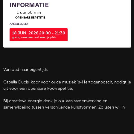
INFORMATIE
1 uur 30 min
OPENBARE REPETITIE
AANMELDEN:
18 JUN. 2026 20:00 - 21:30
gratis, reserveer wel even je plek
Van oud naar eigentijds
Capella Ducis, koor voor oude muziek ’s-Hertogenbosch, nodigt je
uit voor een openbare koorrepetitie.
Bij creatieve energie denk je o.a. aan samenwerking en
samenvloeiing tussen verschillende kunstvormen. Zo laten wij in
deze repetitie jullie horen, zien én meezingend ervaren op welke
manier wij dat bij Capella Ducis doen. En hoe we dat tijdens deze
repetitie met jonge makers samen gaan doen.