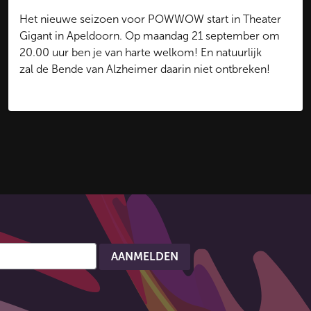
Het nieuwe seizoen voor POWWOW start in Theater
Gigant in Apeldoorn. Op maandag 21 september om
20.00 uur ben je van harte welkom! En natuurlijk
zal de Bende van Alzheimer daarin niet ontbreken!
Koop hier je kaartje