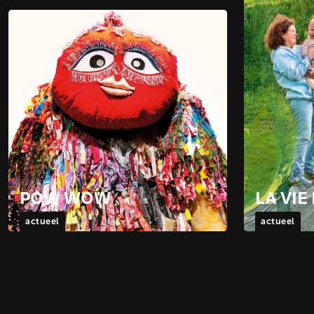
POW WOW
LA VI
actueel
actueel