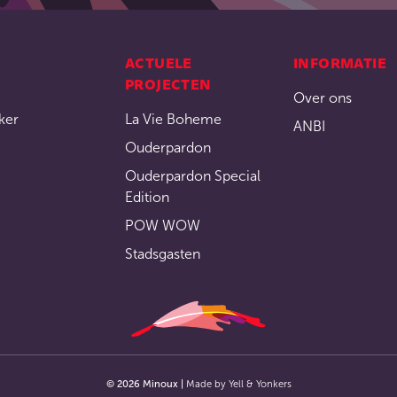
ACTUELE
INFORMATIE
PROJECTEN
Over ons
ker
La Vie Boheme
ANBI
Ouderpardon
Ouderpardon Special
Edition
POW WOW
Stadsgasten
©
2026
Minoux |
Made by
Yell & Yonkers