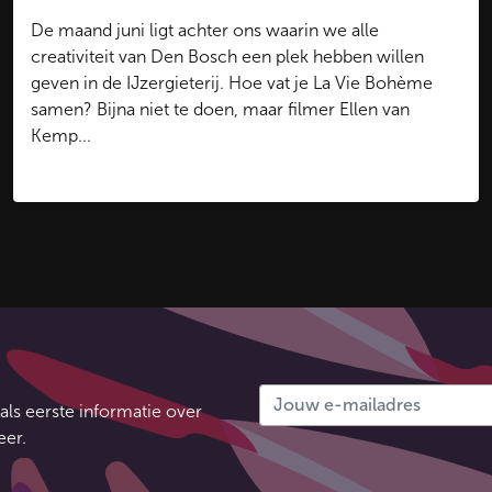
De maand juni ligt achter ons waarin we alle
creativiteit van Den Bosch een plek hebben willen
geven in de IJzergieterij. Hoe vat je La Vie Bohème
samen? Bijna niet te doen, maar filmer Ellen van
Kemp...
Bekijk de video
als eerste informatie over
eer.