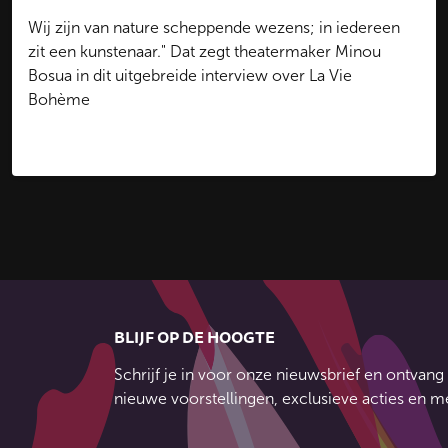
Wij zijn van nature scheppende wezens; in iedereen
zit een kunstenaar." Dat zegt theatermaker Minou
Bosua in dit uitgebreide interview over La Vie
Bohème
Lees het complete interview
BLIJF OP DE HOOGTE
Schrijf je in voor onze nieuwsbrief en ontvang 
nieuwe voorstellingen, exclusieve acties en m