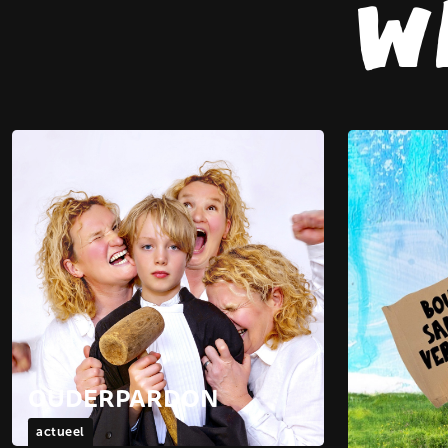
w
OUDERPARDON
actueel